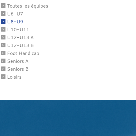
Toutes les équipes
U6-U7
U8-U9
U10-U11
U12-U13 A
U12-U13 B
Foot Handicap
Seniors A
Seniors B
Loisirs