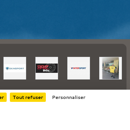
er
Tout refuser
Personnaliser
4108
visites
Informations légales